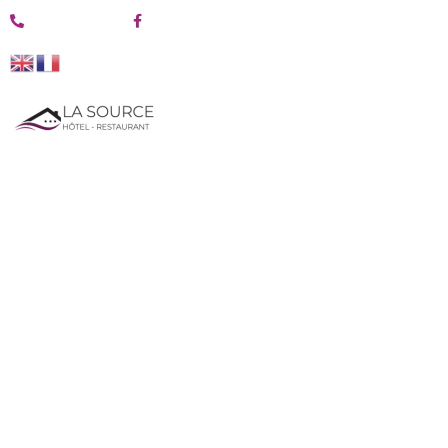
04 26 09 02 32
@Hotelrestaurantlasource
BIENVENUE À L'HÔTEL RESTAURANT LA
SOURCE
HÔTEL RESTAURANT
LA SOURCE