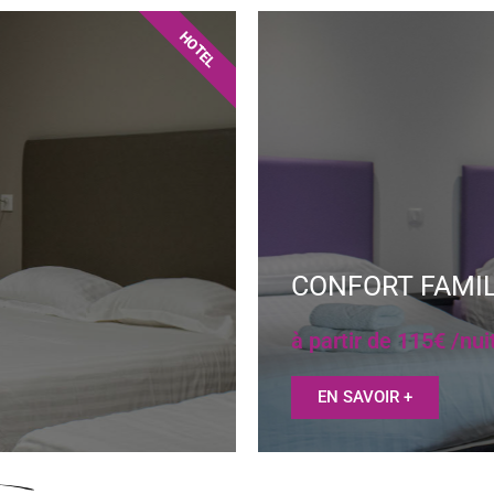
HOTEL
CONFORT FAMI
à partir de 115€ /nui
EN SAVOIR +