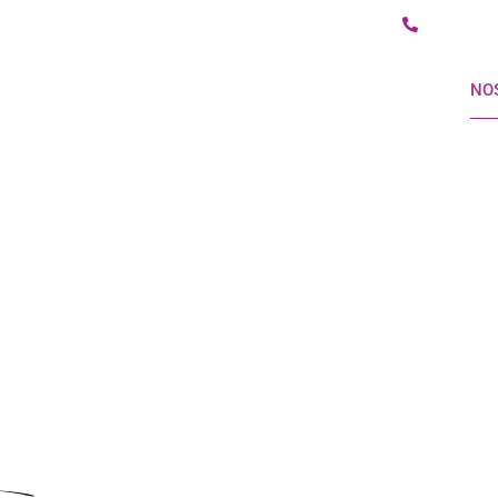
04 26 09 02
NOTRE RESTAURANT
AUX ALENTOURS
LA VIARHÔNA
NO
ACTUALITÉS