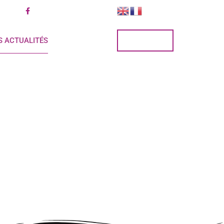
 32
@Hotelrestaurantlasource
RÉSERVER
S ACTUALITÉS
CONTACT